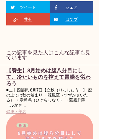
ツイート
シェア
共有
はてブ
この記事を見た人はこんな記事も見
ています
【養生】8月始めは腹八分目にし
て、冷たいものを控えて胃腸を労わ
ろう
■二十四節気 8月7日【立秋（りっしゅう）】 暦
の上では秋の始まり ・涼風至（すずかぜいた
る） ・寒蟬鳴（ひぐらしなく） ・蒙霧升降
（ふかき…
健康・美容