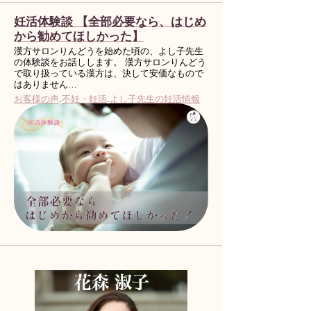
妊活体験談 【全部必要なら、はじめ
から勧めてほしかった】
漢方サロンりんどうを始めた頃の、よし子先生
の体験談をお話しします。 漢方サロンりんどう
で取り扱っている漢方は、決して安価なもので
はありません…
お客様の声
.
不妊・妊活
.
よし子先生の妊活情報