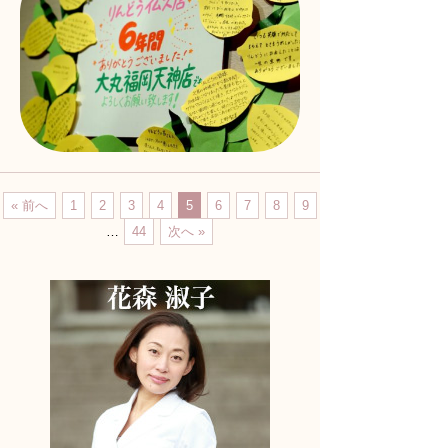
« 前へ
1
2
3
4
5
6
7
8
9
…
44
次へ »