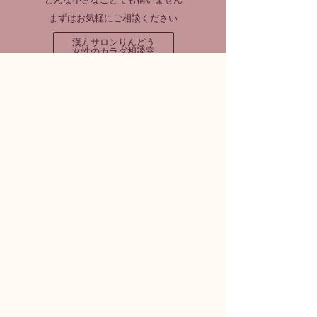
まずはお気軽にご相談ください
漢方サロンりんどう
女性のカラダ相談室
漢方サロンりんどう 大丸福岡天神店
ご予約
営業時間 10:00～19:00