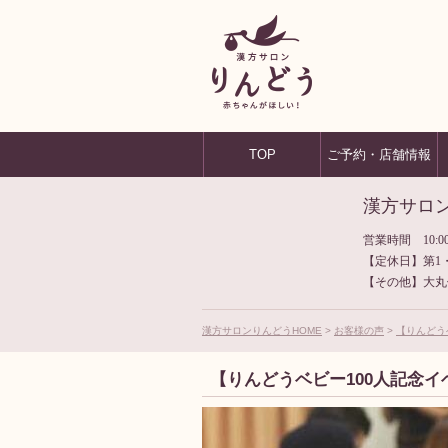
TOP
ご予約・店舗情報
漢方サロ
営業時間 10:00
【定休日】第1
【その他】大丸
漢方サロンりんどうHOME
お客様の声
【りんどう
【りんどうベビー100人記念