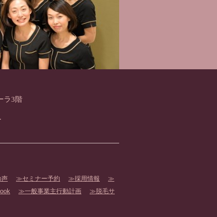
ーラ3階
1
の声
セミナー予約
採用情報
ook
一般事業主行動計画
脱毛サ