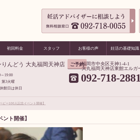
初回料金
スタッフ
お客様の声
妊活の基礎知識
ンりんどう 大丸福岡天神店
福岡市中央区天神1-4-1
ご予約
大丸福岡天神店東館エルガ
092-718-288
～19:00
・第3火曜
休館日は休日
ベビー100人記念イベント開催】
イベント開催】