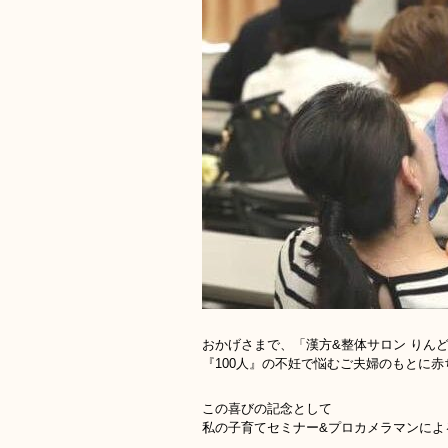
おかげさまで、「漢方&整体サロン りん
『100人』の不妊で悩むご夫婦のもとに
この喜びの記念として
私の子育てセミナー&プロカメラマンによ