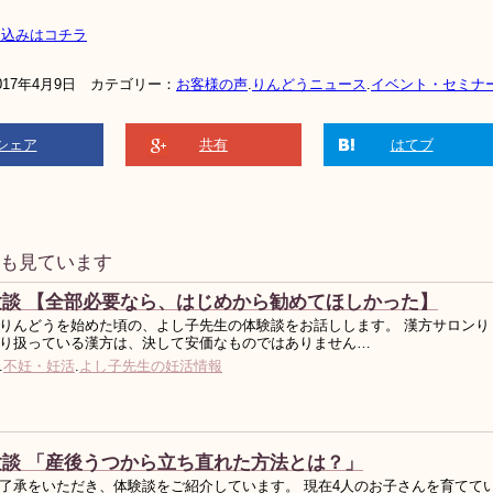
し込みはコチラ
017年4月9日 カテゴリー：
お客様の声
.
りんどうニュース
.
イベント・セミナ
シェア
共有
はてブ
事も見ています
験談 【全部必要なら、はじめから勧めてほしかった】
りんどうを始めた頃の、よし子先生の体験談をお話しします。 漢方サロンり
り扱っている漢方は、決して安価なものではありません…
.
不妊・妊活
.
よし子先生の妊活情報
談 「産後うつから立ち直れた方法とは？」
了承をいただき、体験談をご紹介しています。 現在4人のお子さんを育てて