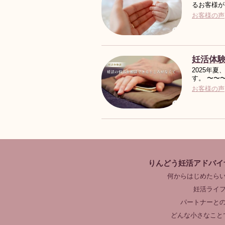
るお客様が
お客様の声
妊活体
2025年
す。 〜〜
お客様の声
りんどう妊活アドバイ
何からはじめたら
妊活ライ
パートナーと
どんな小さなこと