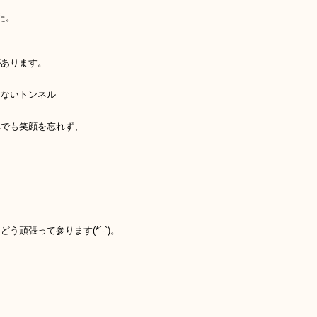
た。
があります。
えないトンネル
れでも笑顔を忘れず、
頑張って参ります(*´-`)。