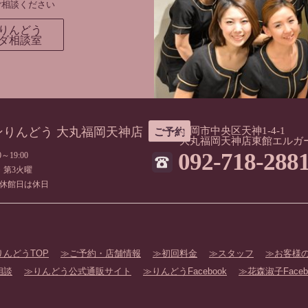
ご相談ください
りんどう
ダ相談室
ンりんどう 大丸福岡天神店
福岡市中央区天神1-4-1
ご予約
大丸福岡天神店東館エルガ
092-718-288
～19:00
・第3火曜
休館日は休日
んどうTOP
ご予約・店舗情報
初回料金
スタッフ
お客様
相談
りんどう公式通販サイト
りんどうFacebook
花森淑子Faceb