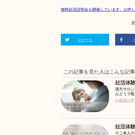
無料妊活説明会も開催しています。お申
2
ツイート
この記事を見た人はこんな記
妊活体
漢方サロン
んどうで取
お客様の声
妊活体験
※ご本人の