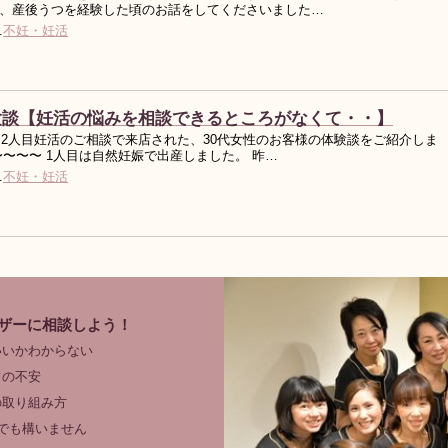
、産後うつを経験した頃のお話をしてくださいました…
.
不妊・妊活
験談【妊活の悩みを相談できるところがなくて・・】
夏、2人目妊活のご相談で来店された、30代女性のお客様の体験談をご紹介しま
〜〜〜〜 1人目は自然妊娠で出産しました。 昨…
.
不妊・妊活
ザーに相談しよう！
いいかわからない
フの不安
の取り組み方
でも構いません