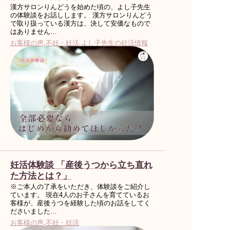
漢方サロンりんどうを始めた頃の、よし子先生
の体験談をお話しします。 漢方サロンりんどう
で取り扱っている漢方は、決して安価なもので
はありません…
お客様の声
.
不妊・妊活
.
よし子先生の妊活情報
妊活体験談 「産後うつから立ち直れ
た方法とは？」
※ご本人の了承をいただき、体験談をご紹介し
ています。 現在4人のお子さんを育てているお
客様が、産後うつを経験した頃のお話をしてく
ださいました…
お客様の声
.
不妊・妊活