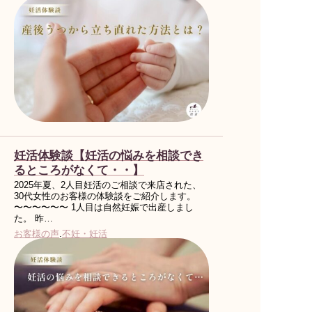
妊活体験談【妊活の悩みを相談でき
るところがなくて・・】
2025年夏、2人目妊活のご相談で来店された、
30代女性のお客様の体験談をご紹介します。
〜〜〜〜〜〜 1人目は自然妊娠で出産しまし
た。 昨…
お客様の声
.
不妊・妊活