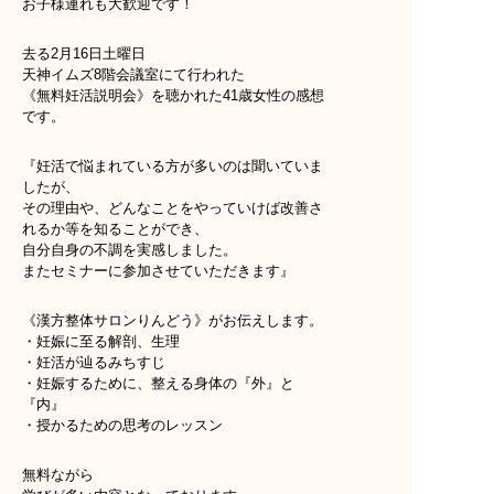
お子様連れも大歓迎です！
去る2月16日土曜日
天神イムズ8階会議室にて行われた
《無料妊活説明会》を聴かれた41歳女性の感想
です。
『妊活で悩まれている方が多いのは聞いていま
したが、
その理由や、どんなことをやっていけば改善さ
れるか等を知ることができ、
自分自身の不調を実感しました。
またセミナーに参加させていただきます』
《漢方整体サロンりんどう》がお伝えします。
・妊娠に至る解剖、生理
・妊活が辿るみちすじ
・妊娠するために、整える身体の『外』と
『内』
・授かるための思考のレッスン
無料ながら