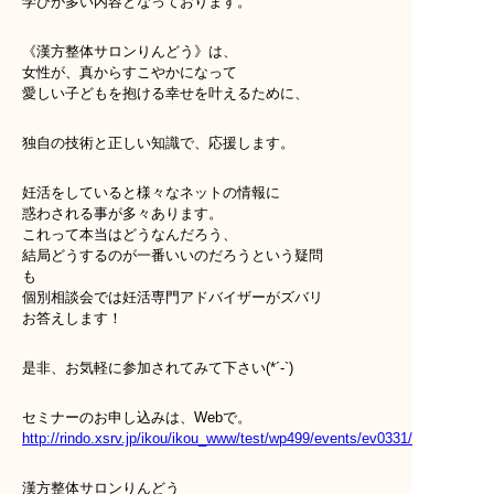
学びが多い内容となっております。
《漢方整体サロンりんどう》は、
女性が、真からすこやかになって
愛しい子どもを抱ける幸せを叶えるために、
独自の技術と正しい知識で、応援します。
妊活をしていると様々なネットの情報に
惑わされる事が多々あります。
これって本当はどうなんだろう、
結局どうするのが一番いいのだろうという疑問
も
個別相談会では妊活専門アドバイザーがズバリ
お答えします！
是非、お気軽に参加されてみて下さい(*´-`)
セミナーのお申し込みは、Webで。
http://rindo.xsrv.jp/ikou/ikou_www/test/wp499/events/ev0331/
漢方整体サロンりんどう