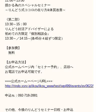
11:00～13:00
授かる為のスペシャルセミナー
～りんどう式ココロの在り方&体質改善～
《第二部》
13:30～15：00
りんどう妊活アドバイザーによる
初めての方限定『個別相談会』
13:30～／14:15～(各45分４組ずつ限定）
【参加費】
無料
【お申込方法】
公式ホームページ内「セミナー予約」、店頭へ
お電話でお申込可能です。
===公式ホームーページURL===
http://rindo.xsrv.jp/ikou/ikou_www/test/wp499/events/ev0622/
申込℡：092-718-2881
その他、今後のりんどうセミナー日程・お申込