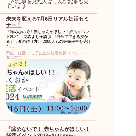
この記事を見た人はこんな記事も見
ています
未来を変える7月6日リアル妊活セミ
ナー！
「諦めないで！赤ちゃんがほしい！妊活イベン
ト2024」 花森よし子講演 『自分でできる授か
るカラダの作り方』 2000人もの妊娠報告を受け
た…
不妊・妊活
.
よし子先生の妊活情報
.
イベント・
セミナー
『諦めないで！ 赤ちゃんがほしい！
妊活イベント2023~Autumn~』