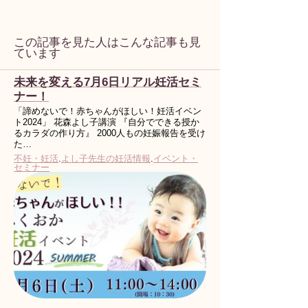
この記事を見た人はこんな記事も見
ています
未来を変える7月6日リアル妊活セミ
ナー！
「諦めないで！赤ちゃんがほしい！妊活イベン
ト2024」 花森よし子講演 『自分でできる授か
るカラダの作り方』 2000人もの妊娠報告を受け
た…
不妊・妊活
.
よし子先生の妊活情報
.
イベント・
セミナー