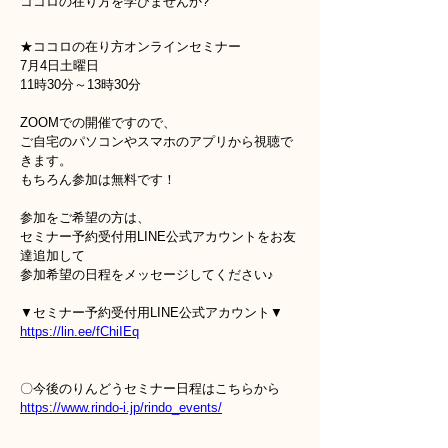
ココロの在り方を学びませんか?
★ココロの在り方オンラインセミナー
7月4日土曜日
11時30分～13時30分
ZOOMでの開催ですので、
ご自宅のパソコンやスマホのアプリから視聴で
きます。
もちろん参加は無料です！
参加をご希望の方は、
セミナー予約受付用LINE公式アカウントをお友
達追加して
参加希望の日程をメッセージしてください♪
▼セミナー予約受付用LINE公式アカウント▼
https://lin.ee/fChiIEq
〇今後のりんどうセミナー日程はこちらから
https://www.rindo-i.jp/rindo_events/