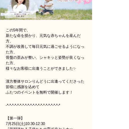
この5年間で、
新たな命を授かり、元気な赤ちゃんを産んだ
方、
不調が改善して毎日元気に過ごせるようになっ
た方、
骨盤の歪みが整い、シャキッと姿勢が良くなっ
た方、
様々なお客様に出逢うことができました✨
漢方整体サロンりんどうに出逢ってくださった
皆様に感謝を込めて
ふたつのイベントを無料で開催します！
-*-*-*-*-*-*-*-*-*-*-*-*-*-*-*-*-*-*-*-*-*
【第一弾】
7月25日(土)10:30-12:30