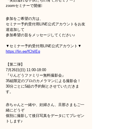
『笑顔溢れる子供たちの育て方セミナー』
zoomセミナーで開催❕
参加をご希望の方は、
セミナー予約受付用LINE公式アカウントをお友
達追加して
参加希望の旨をメッセージしてください♪
▼セミナー予約受付用LINE公式アカウント▼
https://lin.ee/fChiIEq
【第二弾】
7月26日(日) 11:00-18:00
『りんどうファミリー無料撮影会』
35組限定のプロのカメラマンによる撮影会！
30分ごとに5組の予約制とさせていただきま
す。
赤ちゃんと一緒や、妊婦さん、旦那さまもご一
緒にどうぞ
個別に撮影して後日写真をデータにてプレゼン
トします♪