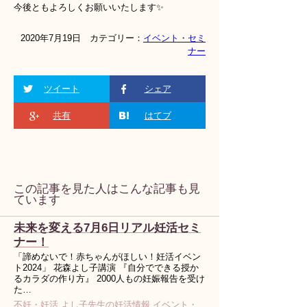
今後ともよろしくお願いいたします✨
2020年7月19日 カテゴリー：
イベント・セミ
ナー
ツイート
シェア
共有
はてブ
この記事を見た人はこんな記事も見
ています
未来を変える7月6日リアル妊活セミ
ナー！
「諦めないで！赤ちゃんがほしい！妊活イベン
ト2024」 花森よし子講演 『自分でできる授か
るカラダの作り方』 2000人もの妊娠報告を受け
た…
不妊・妊活
.
よし子先生の妊活情報
.
イベント・