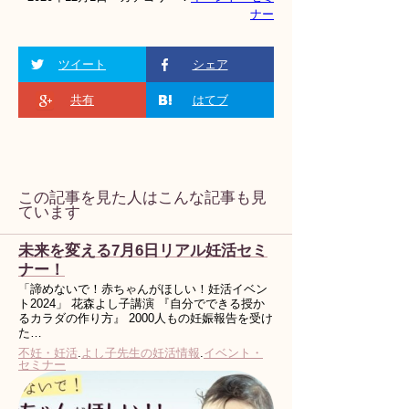
ナー
ツイート
シェア
共有
はてブ
この記事を見た人はこんな記事も見
ています
未来を変える7月6日リアル妊活セミ
ナー！
「諦めないで！赤ちゃんがほしい！妊活イベン
ト2024」 花森よし子講演 『自分でできる授か
るカラダの作り方』 2000人もの妊娠報告を受け
た…
不妊・妊活
.
よし子先生の妊活情報
.
イベント・
セミナー