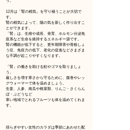
う。
12月は「腎の精気」を守り補うことが大切で
す。
腎の精気によって、陽の気を新しく作り出すこ
とができます。
「腎」は、生殖や成長、発育、ホルモン分泌免
疫系など生命を維持するエネルギー源です。
腎の機能が低下すると、更年期障害や骨粗しょ
う症、免疫力の低下、老化の促進などさまざま
な不調が起こりやすくなります。
「腎」の働きを助ける鮭やゴマを取りましょ
う。
厳しさを増す寒さから守るために、腹巻やレッ
グウォーマーで体を温めましょう。
生姜、人参、南瓜や根菜類、りんご・さくらん
ぼ・ぶどうなど
寒い地域でとれるフルーツも体を温めてくれま
す。
揺らぎやすい女性のカラダは季節にあわせた配