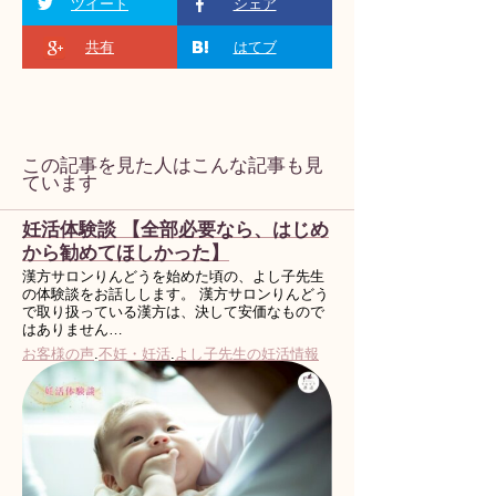
ツイート
シェア
共有
はてブ
この記事を見た人はこんな記事も見
ています
妊活体験談 【全部必要なら、はじめ
から勧めてほしかった】
漢方サロンりんどうを始めた頃の、よし子先生
の体験談をお話しします。 漢方サロンりんどう
で取り扱っている漢方は、決して安価なもので
はありません…
お客様の声
.
不妊・妊活
.
よし子先生の妊活情報