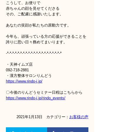
こうして、お便りで
赤ちゃんの顔を見せてくださる
その、ご配慮に感謝いたします。
あなたの笑顔が私たちの原動力です。
今年も、頑張っている方の応援ができることを
誇りに思い日々務めてまいります。
-*-*-*-*-*-*-*-*-*-*-*-*-*-*-*-*-*-*-*-*-*
・天神イムズ店
092-718-2881
・漢方整体サロンりんどう
https://www.rindo-i.jp/
〇今後のりんどうセミナー日程はこちらから
https://www.rindo-i.jp/rindo_events/
2021年1月13日 カテゴリー：
お客様の声