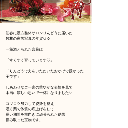
初春に漢方整体サロンりんどうに届いた
数枚の家族写真の年賀状☺️
一筆添えられた言葉は
「すくすく育っています♡」
「りんどうで力をいただいたおかげで授かった
子です」
しあわせなご一家の華やかな表情を見て
本当に嬉しい思いで一杯になりました✨
コツコツ努力して姿勢を整え
漢方薬で体質の底上げをして
長い期間を前向きに頑張られた結果
掴み取った宝物です。