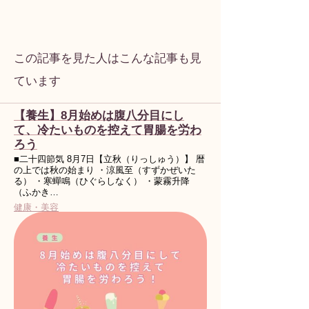
この記事を見た人はこんな記事も見
ています
【養生】8月始めは腹八分目にし
て、冷たいものを控えて胃腸を労わ
ろう
■二十四節気 8月7日【立秋（りっしゅう）】 暦
の上では秋の始まり ・涼風至（すずかぜいた
る） ・寒蟬鳴（ひぐらしなく） ・蒙霧升降
（ふかき…
健康・美容