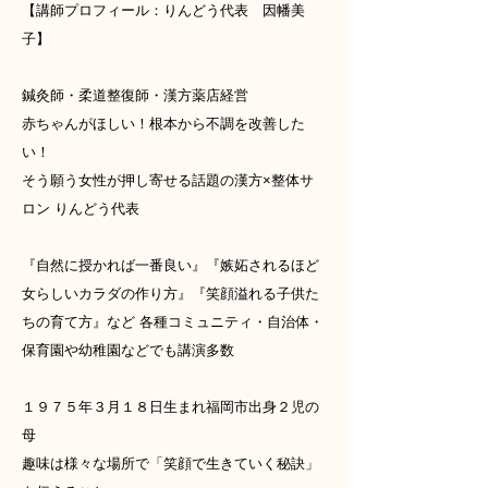
【講師プロフィール：りんどう代表 因幡美
子】
鍼灸師・柔道整復師・漢方薬店経営
赤ちゃんがほしい！根本から不調を改善した
い！
そう願う女性が押し寄せる話題の漢方×整体サ
ロン りんどう代表
『自然に授かれば一番良い』『嫉妬されるほど
女らしいカラダの作り方』『笑顔溢れる子供た
ちの育て方』など 各種コミュニティ・自治体・
保育園や幼稚園などでも講演多数
１９７５年３月１８日生まれ福岡市出身２児の
母
趣味は様々な場所で「笑顔で生きていく秘訣」