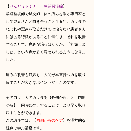
【
りんどうセミナー 生活習慣編
】
柔道整復師で鍼灸師、
体の痛みを取る専門家と
して患者さんと向き合うこと１５年。
カラダの
ねじれや歪みを取るだけでは治らない患者さん
にはある特
徴があることに気付き、それを改善
することで、
痛みが治るばかりか、「妊娠しま
した」
という声が多く寄せられるようになりま
した。
痛みの改善も妊娠も、
人間が本来持つ力を取り
戻すことが大きなポイントだったのです。
その力は、人のカラダを【外側から】と【内側
から】、
同時にケアすることで、より早く取り
戻すことができます。
この講座では、【
内側からのケア
】
を漢方的な
視点で学ぶ講座です。