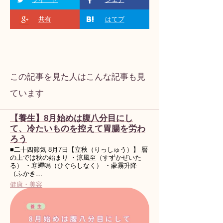
共有
はてブ
この記事を見た人はこんな記事も見
ています
【養生】8月始めは腹八分目にし
て、冷たいものを控えて胃腸を労わ
ろう
■二十四節気 8月7日【立秋（りっしゅう）】 暦
の上では秋の始まり ・涼風至（すずかぜいた
る） ・寒蟬鳴（ひぐらしなく） ・蒙霧升降
（ふかき…
健康・美容