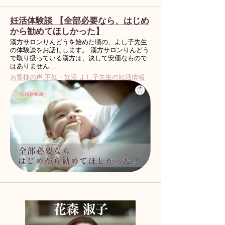
妊活体験談 【全部必要なら、はじめ
から勧めてほしかった】
漢方サロンりんどうを始めた頃の、よし子先生
の体験談をお話しします。 漢方サロンりんどう
で取り扱っている漢方は、決して安価なもので
はありません…
お客様の声
.
不妊・妊活
.
よし子先生の妊活情報