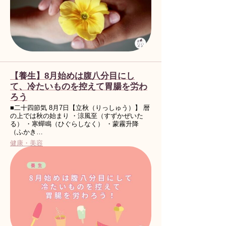
【養生】8月始めは腹八分目にし
て、冷たいものを控えて胃腸を労わ
ろう
■二十四節気 8月7日【立秋（りっしゅう）】 暦
の上では秋の始まり ・涼風至（すずかぜいた
る） ・寒蟬鳴（ひぐらしなく） ・蒙霧升降
（ふかき…
健康・美容