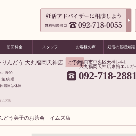
初回料金
スタッフ
お客様の声
妊活の基礎知識
ンりんどう 大丸福岡天神店
福岡市中央区天神1-4-1
ご予約
大丸福岡天神店東館エルガ
092-718-288
～19:00
・第3火曜
休館日は休日
イムズ店
んどう美子のお茶会 イムズ店