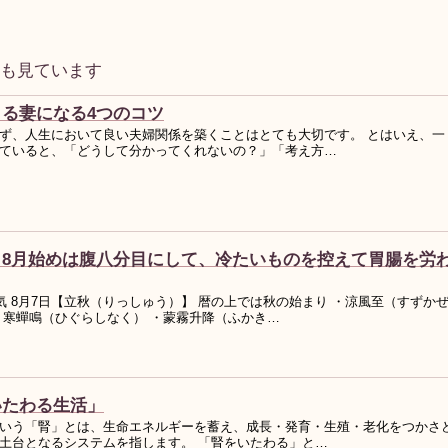
事も見ています
る妻になる4つのコツ
ず、人生において良い夫婦関係を築くことはとても大切です。 とはいえ、一
ていると、「どうして分かってくれないの？」「考え方…
】8月始めは腹八分目にして、冷たいものを控えて胃腸を労
気 8月7日【立秋（りっしゅう）】 暦の上では秋の始まり ・涼風至（すずか
・寒蟬鳴（ひぐらしなく） ・蒙霧升降（ふかき…
いたわる生活」
いう「腎」とは、生命エネルギーを蓄え、成長・発育・生殖・老化をつかさ
土台となるシステムを指します。 「腎をいたわる」と…