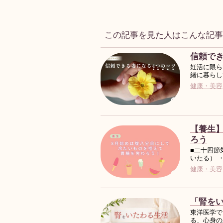
この記事を見た人はこんな記
信頼でき
妊活に限ら
緒に暮らし
健康・美容
【養生
ろう
■二十四節
いたる） 
健康・美容
「腎を
東洋医学で
る、心身の