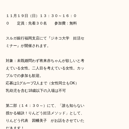
１１月１９日（日）１３：３０～１６：０
０ 定員：先着３０名 参加費：無料
スルガ銀行福岡支店にて『ジネコ大学 妊活セ
ミナー』が開催されます。
対象：未既婚問わず将来赤ちゃんが欲しいと考
えている女性。二人目を考えている女性。カッ
プルでの参加も歓迎。
応募は1グループ2人まで（女性同士もOK）
乳幼児を含む18歳以下の入場は不可
第二部（１４：３０～）にて、「誰も知らない
授かる秘訣！りんどう妊活メソッド」として、
りんどう代表 因幡美子 がお話をさせていた
だきます！