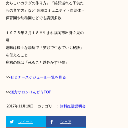
女らしいカラダの作り方』『笑顔溢れる子供た
ちの育て方』など 各種コミュニティ・自治体・
保育園や幼稚園などでも講演多数
１９７５年３月１８日生まれ福岡市出身２児の
母
趣味は様々な場所で「笑顔で生きていく秘訣」
を伝えること
座右の銘は「死ぬこと以外かすり傷」
>>
セミナースケジュール一覧を見る
>>
漢方サロンりんどうTOP
2017年11月19日 カテゴリー：
無料妊活説明会
ツイート
シェア