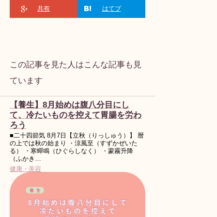
共有
はてブ
この記事を見た人はこんな記事も見
ています
【養生】8月始めは腹八分目にし
て、冷たいものを控えて胃腸を労わ
ろう
■二十四節気 8月7日【立秋（りっしゅう）】 暦
の上では秋の始まり ・涼風至（すずかぜいた
る） ・寒蟬鳴（ひぐらしなく） ・蒙霧升降
（ふかき…
健康・美容