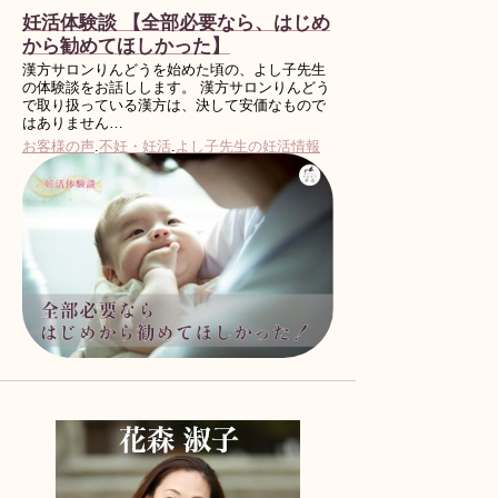
妊活体験談 【全部必要なら、はじめ
から勧めてほしかった】
漢方サロンりんどうを始めた頃の、よし子先生
の体験談をお話しします。 漢方サロンりんどう
で取り扱っている漢方は、決して安価なもので
はありません…
お客様の声
.
不妊・妊活
.
よし子先生の妊活情報