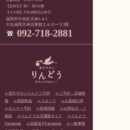
【定休日】第1・第3火曜
【その他】大丸休館日は休日
福岡市中央区天神1-4-1
大丸福岡天神店東館エルガーラ3階
092-718-2881
漢方サロンりんどうTOP
ご予約・店舗情
報
初回料金
スタッフ
お客様の声
セミナー予約
採用情報
お問合せ・ご
相談
りんどう公式通販サイト
りんどう
Facebook
花森淑子Facebook
一般事業