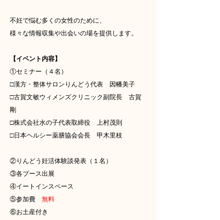
不妊で悩む多くの女性のために、
様々な情報収集や出会いの場を提供します。
【イベント内容】
①セミナー（４名）
□漢方・整体サロンりんどう代表 因幡美子
□古賀文敏ウィメンズクリニック副院長 古賀
剛
□株式会社水の子代表取締役 上村茂則
□日本ヘルシー薬膳協会会長 甲木里枝
②りんどう妊活体験談発表（１名）
③各ブース出展
④イートインスペース
⑤参加費
無料
⑥お土産付き