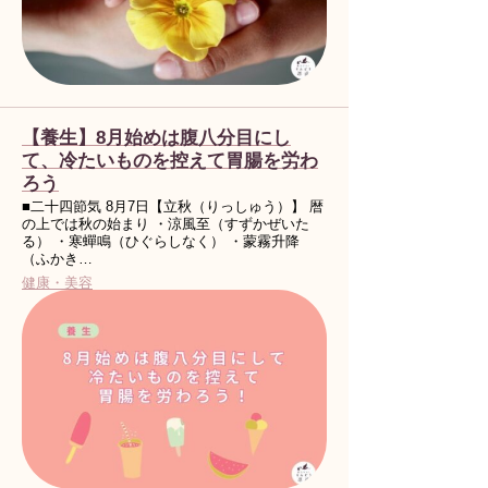
【養生】8月始めは腹八分目にし
て、冷たいものを控えて胃腸を労わ
ろう
■二十四節気 8月7日【立秋（りっしゅう）】 暦
の上では秋の始まり ・涼風至（すずかぜいた
る） ・寒蟬鳴（ひぐらしなく） ・蒙霧升降
（ふかき…
健康・美容