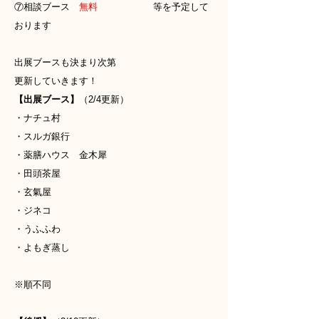
⑦相談ブース
無料
等を予定して
おります
出展ブースも決まり次第
更新していきます！
【出展ブース】
（2/4更新）
・ナチュ村
・スルガ銀行
・薬膳ハウス 金木犀
・田頭茶屋
・玄氣屋
・ジネコ
・うふふわ
・よもぎ蒸し
※順不同