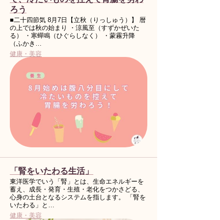
ろう
■二十四節気 8月7日【立秋（りっしゅう）】 暦
の上では秋の始まり ・涼風至（すずかぜいた
る） ・寒蟬鳴（ひぐらしなく） ・蒙霧升降
（ふかき…
健康・美容
「腎をいたわる生活」
東洋医学でいう「腎」とは、生命エネルギーを
蓄え、成長・発育・生殖・老化をつかさどる、
心身の土台となるシステムを指します。 「腎を
いたわる」と…
健康・美容