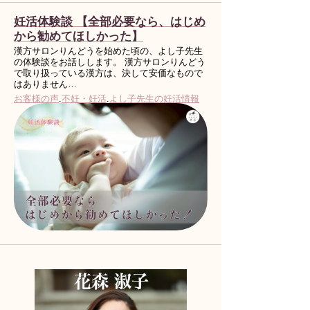
妊活体験談 【全部必要なら、はじめ
から勧めてほしかった】
漢方サロンりんどうを始めた頃の、よし子先生
の体験談をお話しします。 漢方サロンりんどう
で取り扱っている漢方は、決して安価なもので
はありません…
お客様の声
.
不妊・妊活
.
よし子先生の妊活情報