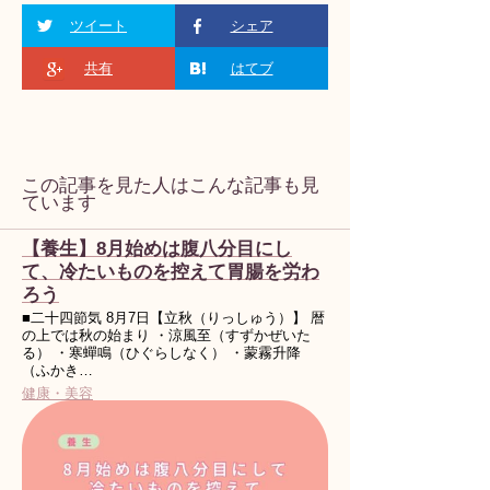
ツイート
シェア
共有
はてブ
この記事を見た人はこんな記事も見
ています
【養生】8月始めは腹八分目にし
て、冷たいものを控えて胃腸を労わ
ろう
■二十四節気 8月7日【立秋（りっしゅう）】 暦
の上では秋の始まり ・涼風至（すずかぜいた
る） ・寒蟬鳴（ひぐらしなく） ・蒙霧升降
（ふかき…
健康・美容