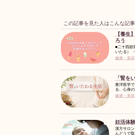
この記事を見た人はこんな記
【養生
ろう
■二十四節
いたる） 
健康・美容
「腎を
東洋医学で
る、心身の
健康・美容
妊活体
漢方サロン
んどうで取