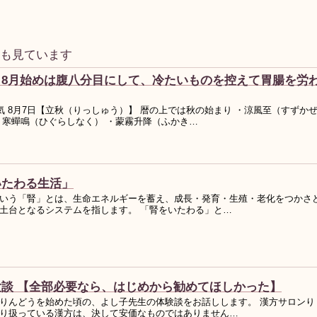
事も見ています
】8月始めは腹八分目にして、冷たいものを控えて胃腸を労
気 8月7日【立秋（りっしゅう）】 暦の上では秋の始まり ・涼風至（すずか
・寒蟬鳴（ひぐらしなく） ・蒙霧升降（ふかき…
いたわる生活」
いう「腎」とは、生命エネルギーを蓄え、成長・発育・生殖・老化をつかさ
土台となるシステムを指します。 「腎をいたわる」と…
験談 【全部必要なら、はじめから勧めてほしかった】
りんどうを始めた頃の、よし子先生の体験談をお話しします。 漢方サロンり
り扱っている漢方は、決して安価なものではありません…