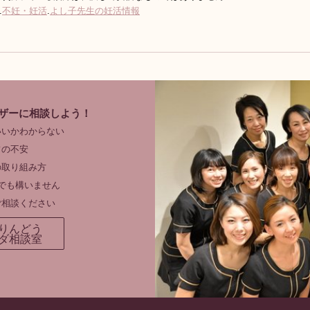
.
不妊・妊活
.
よし子先生の妊活情報
ザーに相談しよう！
いいかわからない
フの不安
の取り組み方
でも構いません
ご相談ください
りんどう
ダ相談室