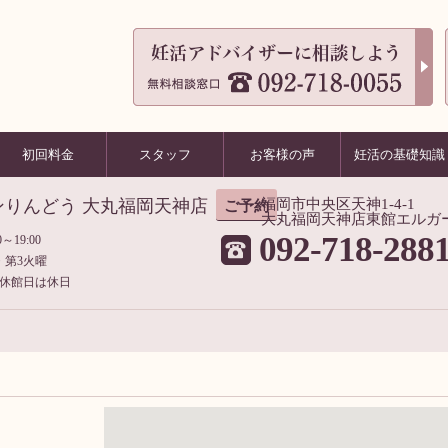
初回料金
スタッフ
お客様の声
妊活の基礎知識
ンりんどう 大丸福岡天神店
福岡市中央区天神1-4-1
ご予約
大丸福岡天神店東館エルガ
092-718-288
～19:00
・第3火曜
休館日は休日