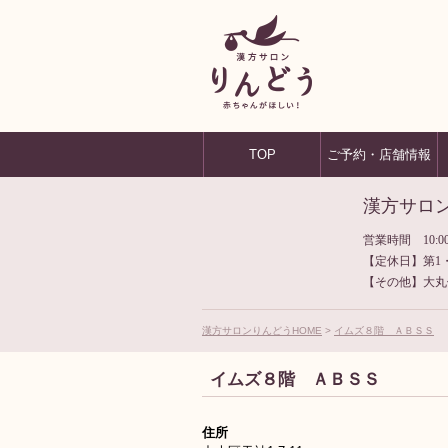
TOP
ご予約・店舗情報
漢方サロ
営業時間 10:00
【定休日】第1
【その他】大丸
漢方サロンりんどうHOME
イムズ８階 ＡＢＳＳ
イムズ８階 ＡＢＳＳ
住所