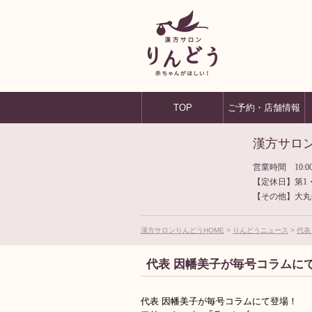
TOP
ご予約・店舗情報
漢方サロ
営業時間 10:00
【定休日】第1
【その他】大丸
漢方サロンりんどうHOME
りんどうニュース
代表
代表 因幡美子が毎号コラムに
代表 因幡美子が毎号コラムにて登場！