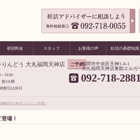
初回料金
スタッフ
お客様の声
妊活の基礎知識
ンりんどう 大丸福岡天神店
福岡市中央区天神1-4-1
ご予約
大丸福岡天神店東館エルガ
092-718-288
～19:00
・第3火曜
休館日は休日
 因幡美子が毎号コラムにて登場！
て登場！