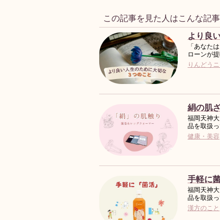
この記事を見た人はこんな記
より良
「あなたは
ローンが提
りんどうニ
絹の肌
福岡天神大
品を取扱っ
健康・美容
手軽に
福岡天神大
品を取扱っ
漢方のこと