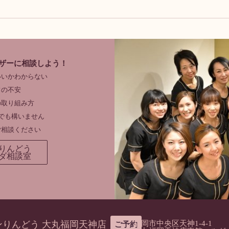
ザーに相談しよう！
いいかわからない
フの不安
の取り組み方
でも構いません
ご相談ください
りんどう
ダ相談室
ンりんどう 大丸福岡天神店
福岡市中央区天神1-4-1
ご予約