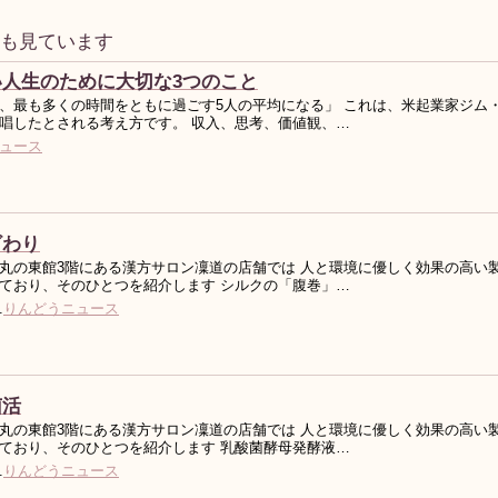
事も見ています
い人生のために大切な3つのこと
、最も多くの時間をともに過ごす5人の平均になる」 これは、米起業家ジム
唱したとされる考え方です。 収入、思考、価値観、…
ュース
ざわり
丸の東館3階にある漢方サロン凜道の店舗では 人と環境に優しく効果の高い
ており、そのひとつを紹介します シルクの「腹巻」…
.
りんどうニュース
菌活
丸の東館3階にある漢方サロン凜道の店舗では 人と環境に優しく効果の高い
ており、そのひとつを紹介します 乳酸菌酵母発酵液…
.
りんどうニュース