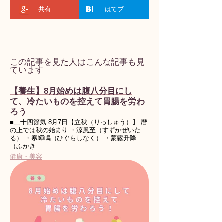
共有
はてブ
この記事を見た人はこんな記事も見
ています
【養生】8月始めは腹八分目にし
て、冷たいものを控えて胃腸を労わ
ろう
■二十四節気 8月7日【立秋（りっしゅう）】 暦
の上では秋の始まり ・涼風至（すずかぜいた
る） ・寒蟬鳴（ひぐらしなく） ・蒙霧升降
（ふかき…
健康・美容