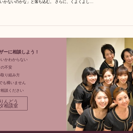
いかないのかな」と落ち込む。 さらに、くよくよし…
ザーに相談しよう！
いいかわからない
フの不安
の取り組み方
でも構いません
ご相談ください
りんどう
ダ相談室