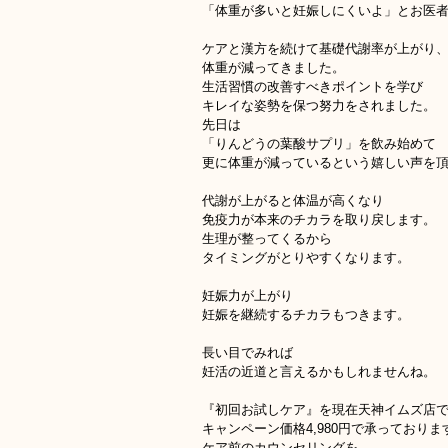
「体重が多いと妊娠しにくいよ」とお医
ケアと漢方を続けて基礎代謝率が上がり
体重が減ってきました。
生活習慣の改善すべきポイントを学び
キレイな姿勢を保つ努力をされました。
先日は
「りんどうの葉酸サプリ」を飲み始めて
更に体重が減っているという嬉しい声を
代謝が上がると体温が高くなり
免疫力が本来のチカラを取り戻します。
生理が整ってくるから
タイミングがとりやすくなります。
妊娠力が上がり
妊娠を継続するチカラもつきます。
長い目でみれば
妊活の近道と言えるかもしれませんね。
『初回お試しケア』を現在天神イムズ店
キャンペーン価格4,980円で承っておりま
ケア前のカウンセリングを