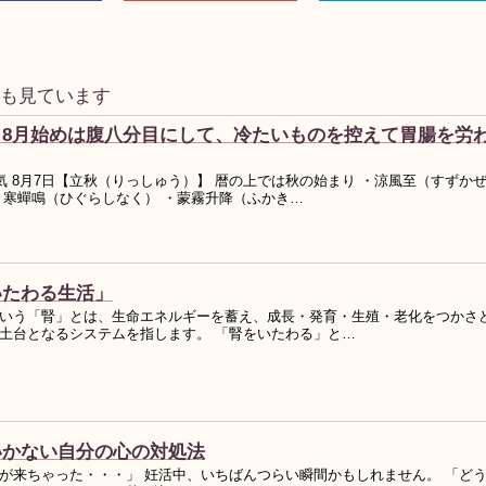
事も見ています
】8月始めは腹八分目にして、冷たいものを控えて胃腸を労
気 8月7日【立秋（りっしゅう）】 暦の上では秋の始まり ・涼風至（すずか
・寒蟬鳴（ひぐらしなく） ・蒙霧升降（ふかき…
いたわる生活」
いう「腎」とは、生命エネルギーを蓄え、成長・発育・生殖・老化をつかさ
土台となるシステムを指します。 「腎をいたわる」と…
いかない自分の心の対処法
が来ちゃった・・・」 妊活中、いちばんつらい瞬間かもしれません。 「ど