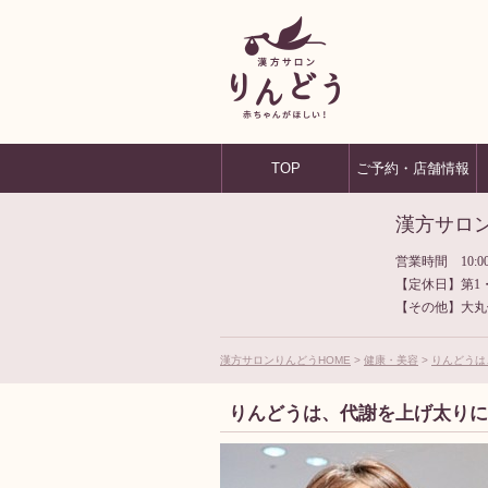
TOP
ご予約・店舗情報
漢方サロ
営業時間 10:00
【定休日】第1
【その他】大丸
漢方サロンりんどうHOME
健康・美容
りんどうは
りんどうは、代謝を上げ太り