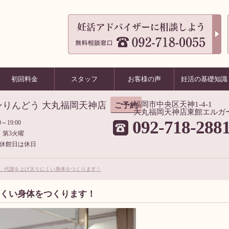
初回料金
スタッフ
お客様の声
妊活の基礎知識
ンりんどう 大丸福岡天神店
福岡市中央区天神1-4-1
ご予約
大丸福岡天神店東館エルガ
092-718-288
～19:00
・第3火曜
休館日は休日
、代謝を上げ太りにくい身体をつくります！
にくい身体をつくります！