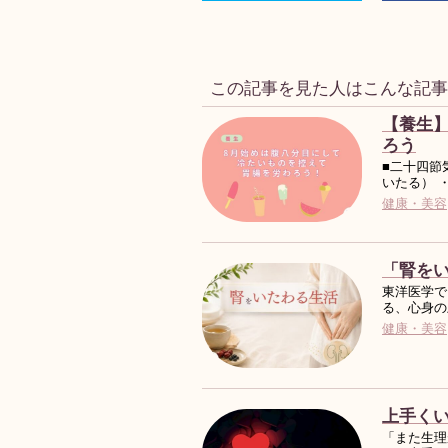
この記事を見た人はこんな記
【養生
ろう
■二十四節
いたる） 
健康・美容
「腎を
東洋医学で
る、心身の
健康・美容
上手く
「また生理