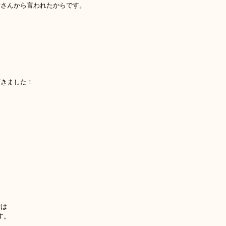
者さんから言われたからです。
、
頂きました！
では
す。