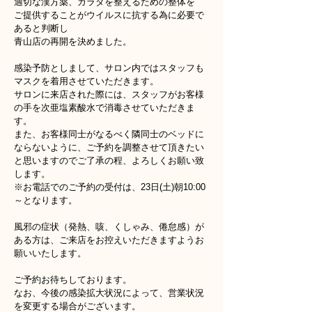
適切な漢方薬、カラダを整えるための整体を
ご提供することがウイルスに抗する為に必要で
あると判断し
青山店の再開を決めました。
感染予防としまして、サロン内ではスタッフも
マスクを着用させていただきます。
サロンに来店された際には、スタッフがお客様
の手を次亜塩素酸水で消毒させていただきま
す。
また、お客様同士がなるべく隣同士のベッドに
ならないように、ご予約を調整させて頂きたい
と思いますのでご了承の程、よろしくお願い致
します。
※お電話でのご予約の受付は、23日(土)朝10:00
～となります。
風邪の症状（発熱、咳、くしゃみ、倦怠感）が
ある方は、ご来店をお控えいただきますようお
願いいたします。
ご予約お待ちしております。
なお、今後の感染拡大状況によって、営業状況
を変更する場合がございます。