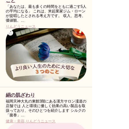
こと
「あなたは、最も多くの時間をともに過ごす5人
の平均になる」 これは、米起業家ジム・ローン
が提唱したとされる考え方です。 収入、思考、
価値観、…
りんどうニュース
絹の肌ざわり
福岡天神大丸の東館3階にある漢方サロン凜道の
店舗では 人と環境に優しく効果の高い製品を取
扱っており、そのひとつを紹介します シルクの
「腹巻」…
健康・美容
.
りんどうニュース