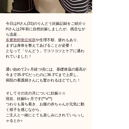
今日はHさん(31)のりんどう妊娠記録をご紹介☆
Hさんは2年前に自然妊娠しましたが、残念なが
ら流産…
多嚢胞卵巣症候群
や生理不順、疲れもあり、
まずは身体を整えてあげることが必要！
となって「りんどう」でコツコツとケアに通わ
れていました！
通い始めて2ヶ月経つ頃には、基礎体温の最高が
今まで35.9°Cだったのに36.3°Cまで上昇し、
病院の看護婦さんにも驚かれるほどでした！
そしてその次の月についに妊娠☆☆
現在、妊娠6ヶ月です(*^o^*)
つわりも落ち着き、お腹の赤ちゃんが元気に動
く様子を感じながら、
ご主人と一緒にとても楽しみにされていらっし
ゃるとか♪