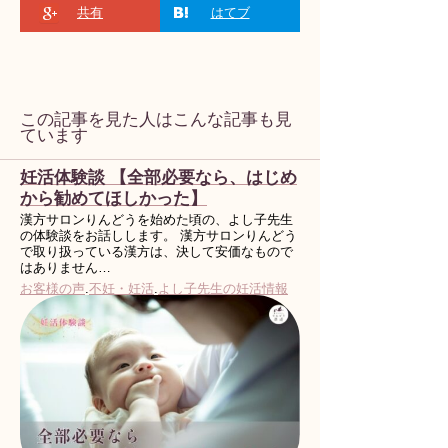
共有
はてブ
この記事を見た人はこんな記事も見
ています
妊活体験談 【全部必要なら、はじめ
から勧めてほしかった】
漢方サロンりんどうを始めた頃の、よし子先生
の体験談をお話しします。 漢方サロンりんどう
で取り扱っている漢方は、決して安価なもので
はありません…
お客様の声
.
不妊・妊活
.
よし子先生の妊活情報