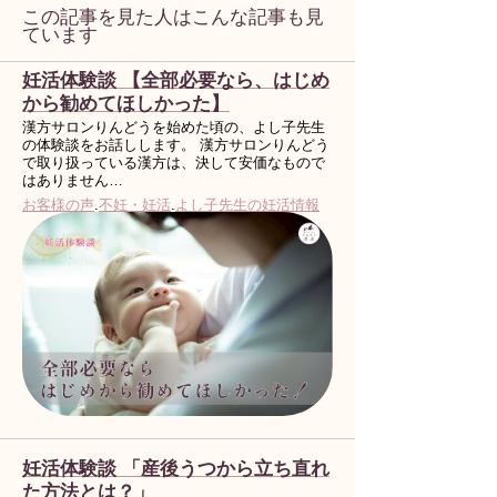
この記事を見た人はこんな記事も見
ています
妊活体験談 【全部必要なら、はじめ
から勧めてほしかった】
漢方サロンりんどうを始めた頃の、よし子先生
の体験談をお話しします。 漢方サロンりんどう
で取り扱っている漢方は、決して安価なもので
はありません…
お客様の声
.
不妊・妊活
.
よし子先生の妊活情報
妊活体験談 「産後うつから立ち直れ
た方法とは？」