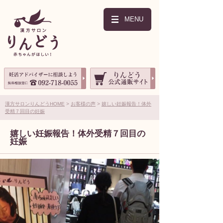
MENU
漢方サロンりんどうHOME
お客様の声
嬉しい妊娠報告！体外
受精７回目の妊娠
嬉しい妊娠報告！体外受精７回目の
妊娠