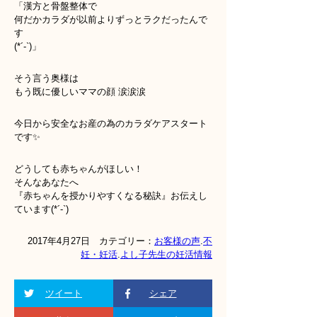
「漢方と骨盤整体で
何だかカラダが以前よりずっとラクだったんで
す
(*´-`)」
そう言う奥様は
もう既に優しいママの顔 涙涙涙
今日から安全なお産の為のカラダケアスタート
です
✨
どうしても赤ちゃんがほしい！
そんなあなたへ
『赤ちゃんを授かりやすくなる秘訣』お伝えし
ています(*´-`)
2017年4月27日 カテゴリー：
お客様の声
.
不
妊・妊活
.
よし子先生の妊活情報
ツイート
シェア