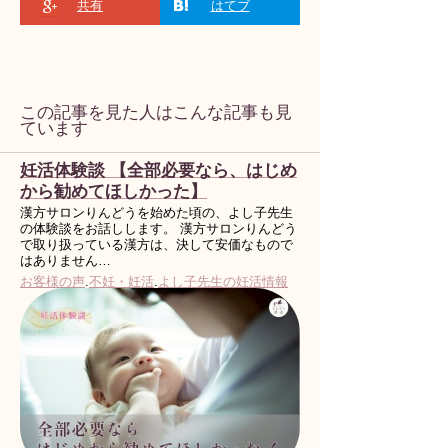
共有
はてブ
この記事を見た人はこんな記事も見
ています
妊活体験談 【全部必要なら、はじめ
から勧めてほしかった】
漢方サロンりんどうを始めた頃の、よし子先生
の体験談をお話しします。 漢方サロンりんどう
で取り扱っている漢方は、決して安価なもので
はありません…
お客様の声
.
不妊・妊活
.
よし子先生の妊活情報