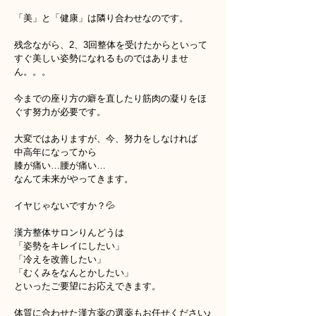
「美」と「健康」は隣り合わせなのです。
残念ながら、2、3回整体を受けたからといって
すぐ美しい姿勢になれるものではありませ
ん。。。
今までの座り方の癖を直したり筋肉の凝りをほ
ぐす努力が必要です。
大変ではありますが、今、努力をしなければ
中高年になってから
膝が痛い…腰が痛い…
なんて未来がやってきます。
イヤじゃないですか？💦
漢方整体サロンりんどうは
「姿勢をキレイにしたい」
「冷えを改善したい」
「むくみをなんとかしたい」
といったご要望にお応えできます。
体質に合わせた漢方薬の選薬もお任せください♪