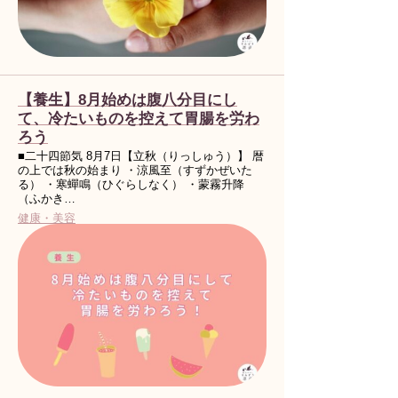
【養生】8月始めは腹八分目にし
て、冷たいものを控えて胃腸を労わ
ろう
■二十四節気 8月7日【立秋（りっしゅう）】 暦
の上では秋の始まり ・涼風至（すずかぜいた
る） ・寒蟬鳴（ひぐらしなく） ・蒙霧升降
（ふかき…
健康・美容