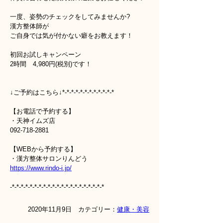
一度、姿勢のチェックをしてみませんか?
漢方整体師が
ご自身では気が付かない癖をお教えます！
初回お試しキャンペーン
2時間 4,980円(税別)です！
↓ご予約はこちら↓*-*-*-*-*-*-*-*-*-*-*-*
【お電話で予約する】
・天神イムズ店
092-718-2881
【WEBから予約する】
・漢方整体サロンりんどう
https://www.rindo-i.jp/
-*-*-*-*-*-*-*-*-*-*-*-*-*-*-*-*-*-*-*-*-*
2020年11月9日 カテゴリー：
健康・美容