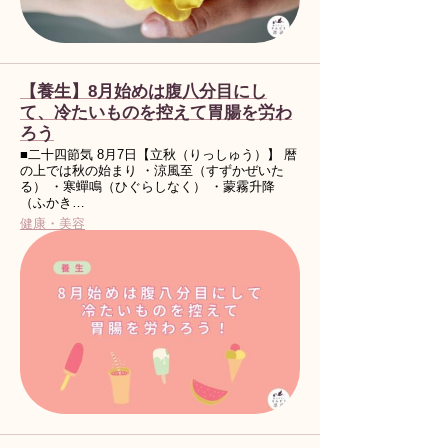
【養生】8月始めは腹八分目にし
て、冷たいものを控えて胃腸を労わ
ろう
■二十四節気 8月7日【立秋（りっしゅう）】 暦
の上では秋の始まり ・涼風至（すずかぜいた
る） ・寒蟬鳴（ひぐらしなく） ・蒙霧升降
（ふかき…
健康・美容