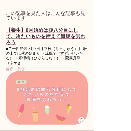
この記事を見た人はこんな記事も見
ています
【養生】8月始めは腹八分目にし
て、冷たいものを控えて胃腸を労わ
ろう
■二十四節気 8月7日【立秋（りっしゅう）】 暦
の上では秋の始まり ・涼風至（すずかぜいた
る） ・寒蟬鳴（ひぐらしなく） ・蒙霧升降
（ふかき…
健康・美容