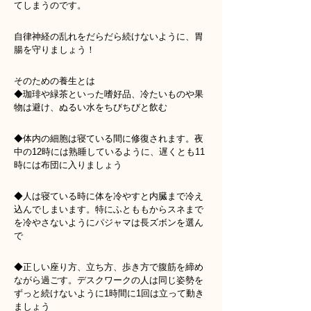
てしまうのです。
自律神経の乱れをだらだら続けないように、胃
腸を守りましょう！
そのための養生とは
◆珈琲や緑茶といった嗜好品、冷たいものや果
物は避け、ぬるい水をちびちびと飲む
◆体内の細胞は寝ている間に修復されます。夜
中の12時には熟睡しているように、遅くとも11
時には布団に入りましょう
◆人は寝ている時に体を冷やすと内臓まで冷え
込んでしまいます。特にふとももからスネまで
を冷やさないようにパジャマは長ズボンを選ん
で
◆正しい座り方、立ち方、歩き方で腹筋を締め
ながら過ごす。デスクワークの人は同じ姿勢を
ずっと続けないように1時間に1回は立って動き
ましょう