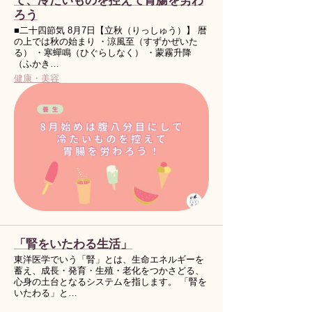
て、冷たいものを控えて胃腸を労わ
ろう
■二十四節気 8月7日【立秋（りっしゅう）】 暦
の上では秋の始まり ・涼風至（すずかぜいた
る） ・寒蟬鳴（ひぐらしなく） ・蒙霧升降
（ふかき…
健康・美容
「腎をいたわる生活」
東洋医学でいう「腎」とは、生命エネルギーを
蓄え、成長・発育・生殖・老化をつかさどる、
心身の土台となるシステムを指します。 「腎を
いたわる」と…
健康・美容