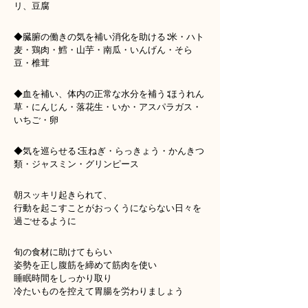
リ、豆腐
◆臓腑の働きの気を補い消化を助ける∶米・ハト
麦・鶏肉・鱈・山芋・南瓜・いんげん・そら
豆・椎茸
◆血を補い、体内の正常な水分を補う∶ほうれん
草・にんじん・落花生・いか・アスパラガス・
いちご・卵
◆気を巡らせる∶玉ねぎ・らっきょう・かんきつ
類・ジャスミン・グリンピース
朝スッキリ起きられて、
行動を起こすことがおっくうにならない日々を
過ごせるように
旬の食材に助けてもらい
姿勢を正し腹筋を締めて筋肉を使い
睡眠時間をしっかり取り
冷たいものを控えて胃腸を労わりましょう