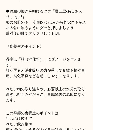
◆胃腸の働きを助けるツボ「足三里-あしさん
り-」を押す
膝のお皿の下、 外側のくぼみから約5cm下をス
ネの骨に添うようにグッと押しましょう
反対側の踵でグリグリしてもOK
〈食養生のポイント〉
湿度は「脾（消化管）」にダメージを与えま
す。
脾が弱ると消化吸収の力が落ちて食欲不振や胃
痛、消化不良などを起こしやすくなります。
冷たい物の取り過ぎや、必要以上の水分の取り
過ぎもむくみやだるさ、胃腸障害の原因になり
ます。
この季節の食養生のポイントは
生ものは控えて
冷たい飲み物や
糖＋脂のいわゆるグルメ食品は避けることが大