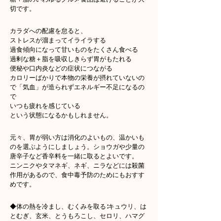
切です。
カラダへの配慮を怠ると、
ストレスが溜まってイライラする
過食傾向になって甘いものをたくさん食べる
過剰な糖＋脂を吸収しきらず胃がもたれる
便秘や口内炎などの症状につながる
カロリーばかりで本物の栄養が摂れていないの
で「気血」が造られずエネルギー不足になるの
で
いつも疲れを感じている
という状態になるかもしれません。
元々、胃が弱い方は消化のよいもの、温かいも
のを選ぶようにしましょう。ショウガや少量の
唐辛子など香辛料を一緒に取るとよいです。
ニンニクやタマネギ、ネギ、ニラなどには殺菌
作用があるので、食中毒予防のためにもおすす
めです。
◆体の熱を冷まし、むくみを取る∶キュウリ、は
とむぎ、玄米、とうもろこし、セロリ、ハマグ