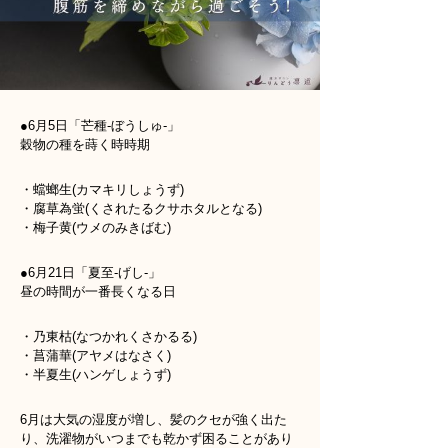
●6月5日「芒種-ぼうしゅ-」
穀物の種を蒔く時時期
・蟷螂生(カマキリしょうず)
・腐草為蛍(くされたるクサホタルとなる)
・梅子黄(ウメのみきばむ)
●6月21日「夏至-げし-」
昼の時間が一番長くなる日
・乃東枯(なつかれくさかるる)
・菖蒲華(アヤメはなさく)
・半夏生(ハンゲしょうず)
6月は大気の湿度が増し、髪のクセが強く出た
り、洗濯物がいつまでも乾かず困ることがあり