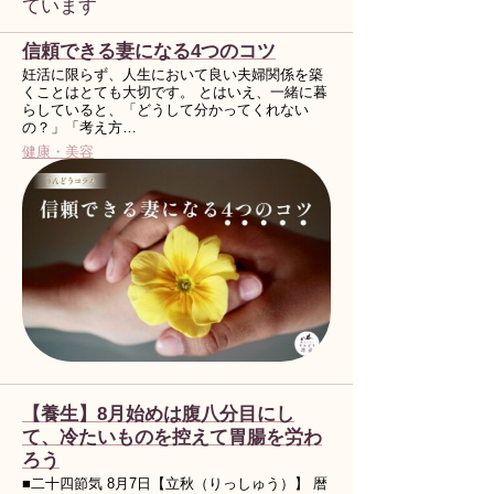
ています
信頼できる妻になる4つのコツ
妊活に限らず、人生において良い夫婦関係を築
くことはとても大切です。 とはいえ、一緒に暮
らしていると、「どうして分かってくれない
の？」「考え方…
健康・美容
【養生】8月始めは腹八分目にし
て、冷たいものを控えて胃腸を労わ
ろう
■二十四節気 8月7日【立秋（りっしゅう）】 暦