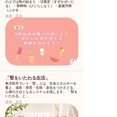
の上では秋の始まり ・涼風至（すずかぜいた
る） ・寒蟬鳴（ひぐらしなく） ・蒙霧升降
（ふかき…
健康・美容
「腎をいたわる生活」
東洋医学でいう「腎」とは、生命エネルギーを
蓄え、成長・発育・生殖・老化をつかさどる、
心身の土台となるシステムを指します。 「腎を
いたわる」と…
健康・美容