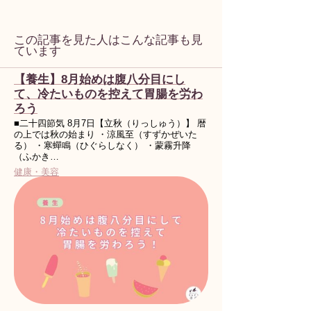
この記事を見た人はこんな記事も見
ています
【養生】8月始めは腹八分目にし
て、冷たいものを控えて胃腸を労わ
ろう
■二十四節気 8月7日【立秋（りっしゅう）】 暦
の上では秋の始まり ・涼風至（すずかぜいた
る） ・寒蟬鳴（ひぐらしなく） ・蒙霧升降
（ふかき…
健康・美容