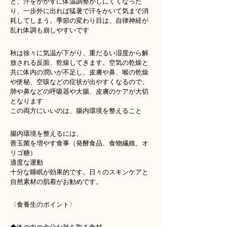
と、汗をかかずに体温調整がしにくくなった
り、一歩外に出れば猛暑で汗をかいて気まで消
耗してしまう。季節の変わり目は、自律神経が
乱れ体調も崩しやすいです
秋は徐々に気温が下がり、重だるい湿度から解
放される反面、乾燥してきます。空気の乾燥と
共に体内の潤いが不足し、皮膚や鼻、喉の乾燥
や便秘、空咳などの症状が出やすくなるので、
肺や鼻などの呼吸器や大腸、皮膚のケアが大切
となります
この両方にいいのは、腸内環境を整えること
腸内環境を整えるには、
善玉菌を増やす食事（発酵食品、食物繊維、オ
リゴ糖）
適度な運動
十分な睡眠が効果的です。日々のスキンケアと
自然素材の肌着がお勧めです。
〈食養生のポイント〉