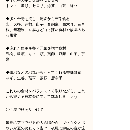
◆体の中の余分な熱を取る食材
トマト、瓜類、セロリ、緑茶、白茶、緑豆
◆肺や全身を潤し、乾燥から守る食材
梨、大根、蓮根、山芋、白胡麻、白木耳、百合
根、無花果、豆腐など白っぽい食材や酸味のあ
る果物
◆疲れた胃腸を整え元気を増す食材
鶏肉、穀類、キノコ類、鶏卵、豆類、山芋、芋
類
◆風邪などの邪気から守ってくれる香味野菜
ネギ、生姜、茗荷、紫蘇、唐辛子
これらの食材をバランスよく取りながら、これ
から迎える秋本番に向けて準備しましょう
◯五感で秋を見つけて
盛夏のアブラゼミの大合唱から、ツクツクオボ
ウシが夏の終わりを告げ、夜風に鈴虫の音が流