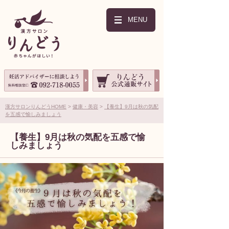
MENU
漢方サロンりんどうHOME
健康・美容
【養生】9月は秋の気配
を五感で愉しみましょう
【養生】9月は秋の気配を五感で愉
しみましょう