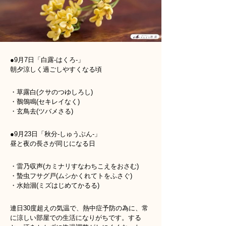
●9月7日「白露-はくろ-」
朝夕涼しく過ごしやすくなる頃
・草露白(クサのつゆしろし)
・鶺鴒鳴(セキレイなく)
・玄鳥去(ツバメさる)
●9月23日「秋分-しゅうぶん-」
昼と夜の長さが同じになる日
・雷乃収声(カミナリすなわちこえをおさむ)
・蟄虫フサグ戸(ムシかくれてトをふさぐ)
・水始涸(ミズはじめてかるる)
連日30度超えの気温で、熱中症予防の為に、常
に涼しい部屋での生活になりがちです。する