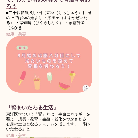
ろう
■二十四節気 8月7日【立秋（りっしゅう）】 暦
の上では秋の始まり ・涼風至（すずかぜいた
る） ・寒蟬鳴（ひぐらしなく） ・蒙霧升降
（ふかき…
健康・美容
「腎をいたわる生活」
東洋医学でいう「腎」とは、生命エネルギーを
蓄え、成長・発育・生殖・老化をつかさどる、
心身の土台となるシステムを指します。 「腎を
いたわる」と…
健康・美容