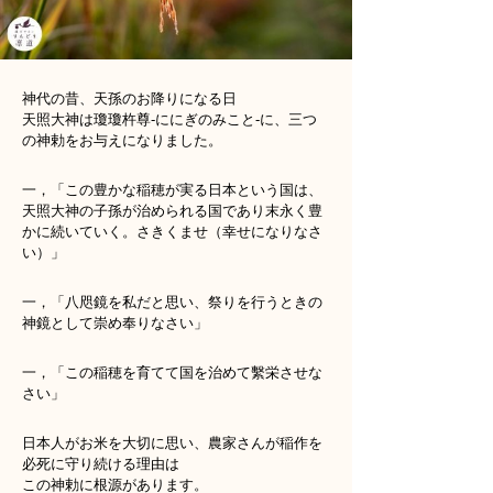
神代の昔、天孫のお降りになる日
天照大神は瓊瓊杵尊‐ににぎのみこと‐に、三つ
の神勅をお与えになりました。
一，「この豊かな稲穂が実る日本という国は、
天照大神の子孫が治められる国であり末永く豊
かに続いていく。さきくませ（幸せになりなさ
い）」
一，「八咫鏡を私だと思い、祭りを行うときの
神鏡として崇め奉りなさい」
一，「この稲穂を育てて国を治めて繫栄させな
さい」
日本人がお米を大切に思い、農家さんが稲作を
必死に守り続ける理由は
この神勅に根源があります。