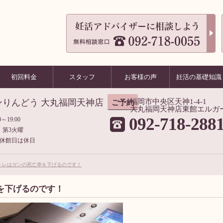
初回料金
スタッフ
お客様の声
妊活の基礎知識
ンりんどう 大丸福岡天神店
福岡市中央区天神1-4-1
ご予約
大丸福岡天神店東館エルガ
092-718-288
～19:00
・第3火曜
休館日は休日
トレはガンの死亡率を下げるのです！
を下げるのです！