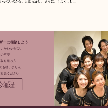
いかないのかな」と落ち込む。 さらに、くよくよし…
ザーに相談しよう！
いいかわからない
フの不安
の取り組み方
でも構いません
ご相談ください
りんどう
ダ相談室