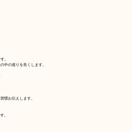
です。
体の中の巡りを良くします。
で
活習慣お伝えします。
です。