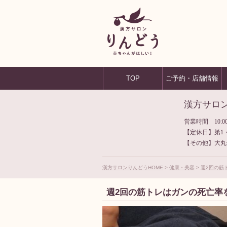
TOP
ご予約・店舗情報
漢方サロ
営業時間 10:00
【定休日】第1
【その他】大丸
漢方サロンりんどうHOME
健康・美容
週2回の筋
週2回の筋トレはガンの死亡率