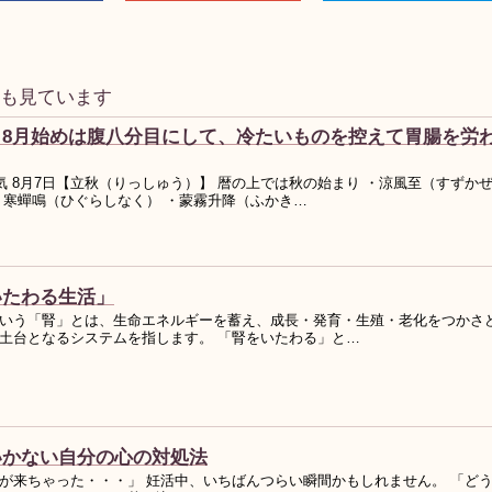
事も見ています
】8月始めは腹八分目にして、冷たいものを控えて胃腸を労
気 8月7日【立秋（りっしゅう）】 暦の上では秋の始まり ・涼風至（すずか
・寒蟬鳴（ひぐらしなく） ・蒙霧升降（ふかき…
いたわる生活」
いう「腎」とは、生命エネルギーを蓄え、成長・発育・生殖・老化をつかさ
土台となるシステムを指します。 「腎をいたわる」と…
いかない自分の心の対処法
が来ちゃった・・・」 妊活中、いちばんつらい瞬間かもしれません。 「ど