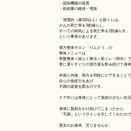
・認知機能の改善
・筋肉量の維持・増加
「習慣的（週2回以上）な筋トレは、
がんの死亡率を3割減らし、
すべての病気による死亡率を2割減らす」
という事実があります。
漢方整体サロン「りんどう」の
整体メニューは
骨盤整体＋経らく療法＋筋トレ（90分）
更に選りすぐりの漢方薬を飲み続けて身
外側と内側、両方を同時にケアすること
自らの免疫力をあげ
不調の改善を図るのです。
ケア中には身体にとって負担の少ない生
身体に負担をかけ続けてしまったから
「不調」というサインを示してくれたの
貴女のお身体、労りませんか。