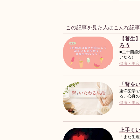
この記事を見た人はこんな記
【養生
ろう
■二十四節
いたる） 
健康・美容
「腎を
東洋医学で
る、心身の
健康・美容
上手く
「また生理