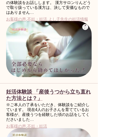
の体験談をお話しします。 漢方サロンりんどう
で取り扱っている漢方は、決して安価なもので
はありません…
お客様の声
.
不妊・妊活
.
よし子先生の妊活情報
妊活体験談 「産後うつから立ち直れ
た方法とは？」
※ご本人の了承をいただき、体験談をご紹介し
ています。 現在4人のお子さんを育てているお
客様が、産後うつを経験した頃のお話をしてく
ださいました…
お客様の声
.
不妊・妊活