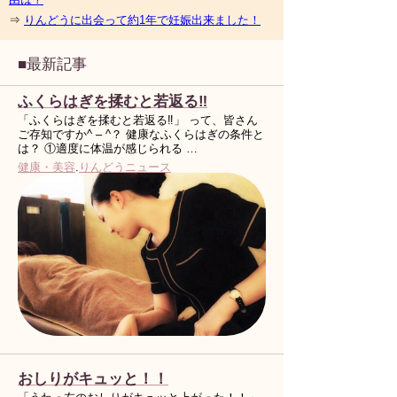
⇒
りんどうに出会って約1年で妊娠出来ました！
■最新記事
ふくらはぎを揉むと若返る‼︎
「ふくらはぎを揉むと若返る‼︎」 って、皆さん
ご存知ですか^ – ^？ 健康なふくらはぎの条件と
は？ ①適度に体温が感じられる …
健康・美容
.
りんどうニュース
おしりがキュッと！！