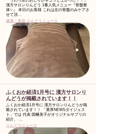
「うわっ左のおしりがキュッと上がった！！」
漢方サロンりんどう 1番人気メニュー『骨盤整
体✨』 本日のお客様 これは左の骨盤のみケアさ
せて頂…
健康・美容
.
りんどうニュース
ふくおか経済1月号に 漢方サロンり
んどうが掲載されています！！
ふくおか経済1月号に 漢方サロンりんどうが掲
載されています！！ 「業界NEWSダイジェス
ト」では 代表:因幡美子がオリジナルサプリの
紹介、 …
りんどうニュース