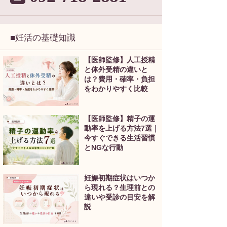
■妊活の基礎知識
【医師監修】人工授精
と体外受精の違いと
は？費用・確率・負担
をわかりやすく比較
【医師監修】精子の運
動率を上げる方法7選｜
今すぐできる生活習慣
とNGな行動
妊娠初期症状はいつか
ら現れる？生理前との
違いや受診の目安を解
説