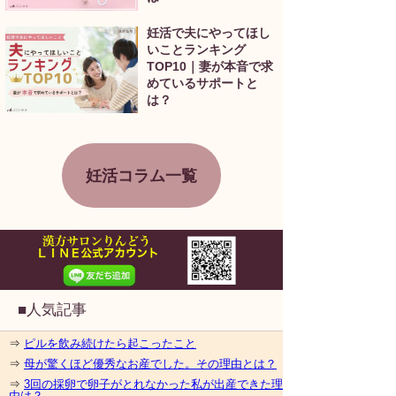
妊活で夫にやってほし
いことランキング
TOP10｜妻が本音で求
めているサポートと
は？
妊活コラム一覧
■人気記事
⇒
ピルを飲み続けたら起こったこと
⇒
母が驚くほど優秀なお産でした。その理由とは？
⇒
3回の採卵で卵子がとれなかった私が出産できた理
由は？