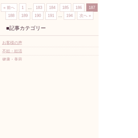
« 前へ
1
…
183
184
185
186
187
188
189
190
191
…
194
次へ »
■記事カテゴリー
お客様の声
不妊・妊活
健康・美容
漢方のこと
よし子先生の妊活情報
りんどうニュース
イベント・セミナー
≫妊活の基礎知識